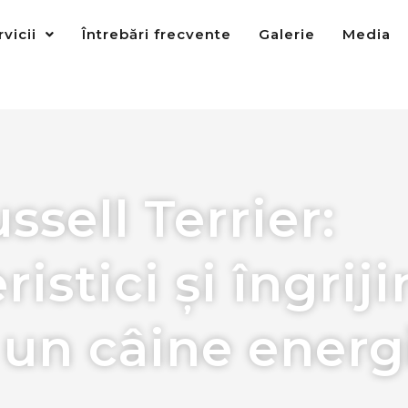
rvicii
Întrebări frecvente
Galerie
Media
ssell Terrier:
istici și îngriji
 un câine energ