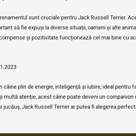
renamentul sunt cruciale pentru Jack Russell Terrier. Acești 
rtant să fie expuși la diverse situații, oameni și alte anim
ompense și pozitivitate funcționează cel mai bine cu ac
01.2023
câine plin de energie, inteligență și iubire, ideal pentru fam
și multă atenție, acest câine poate deveni un companion d
și jucăuș, Jack Russell Terrier ar putea fi alegerea perfect