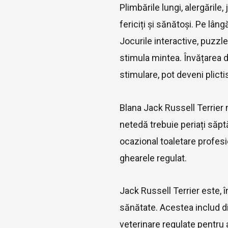
Plimbările lungi, alergările
fericiți și sănătoși. Pe lân
Jocurile interactive, puzzl
stimula mintea. Învățarea d
stimulare, pot deveni plictisi
Blana Jack Russell Terrier 
netedă trebuie periați săpt
ocazional toaletare profesio
ghearele regulat.
Jack Russell Terrier este, 
sănătate. Acestea includ di
veterinare regulate pentru 