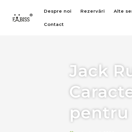
Sari
Despre noi
Rezervări
Alte se
la
conținut
Contact
Jack Ru
Caracter
pentru