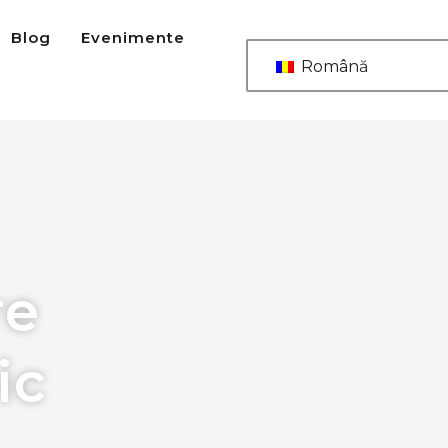
Blog
Evenimente
Română
re
ic