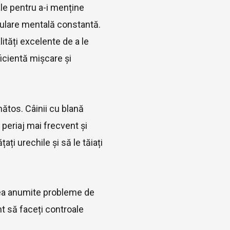
ale pentru a-i menține
timulare mentală constantă.
ități excelente de a le
ficientă mișcare și
ătos. Câinii cu blană
periaj mai frecvent și
ți urechile și să le tăiați
ărea anumite probleme de
nt să faceți controale