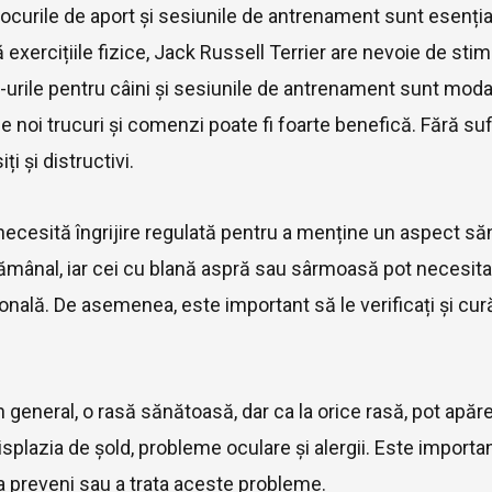
, jocurile de aport și sesiunile de antrenament sunt esenți
gă exercițiile fizice, Jack Russell Terrier are nevoie de s
e-urile pentru câini și sesiunile de antrenament sunt modal
e noi trucuri și comenzi poate fi foarte benefică. Fără su
ți și distructivi.
necesită îngrijire regulată pentru a menține un aspect săn
ămânal, iar cei cu blană aspră sau sârmoasă pot necesita 
nală. De asemenea, este important să le verificați și curăța
în general, o rasă sănătoasă, dar ca la orice rasă, pot ap
splazia de șold, probleme oculare și alergii. Este importa
a preveni sau a trata aceste probleme.