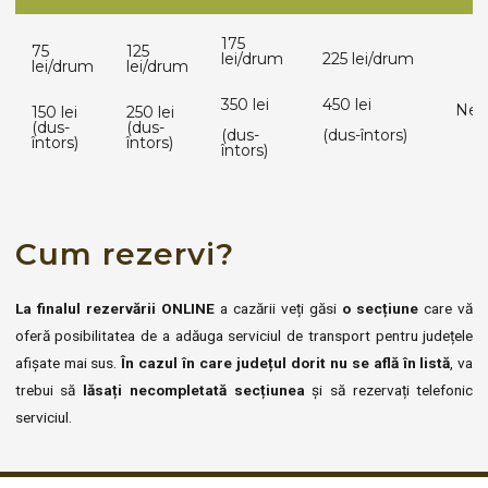
175
75
125
lei/drum
225 lei/drum
lei/drum
lei/drum
350 lei
450 lei
Nego
150 lei
250 lei
(dus-
(dus-
(dus-
(dus-întors)
întors)
întors)
întors)
Cum rezervi?
La finalul rezervării ONLINE
a cazării veți găsi
o secțiune
care vă
oferă posibilitatea de a adăuga serviciul de transport pentru județele
afișate mai sus.
În cazul în care județul dorit nu se află în listă
, va
trebui să
lăsați necompletată secțiunea
și să rezervați telefonic
serviciul.