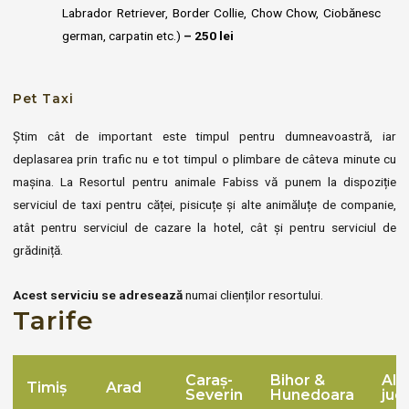
Labrador Retriever, Border Collie, Chow Chow, Ciobănesc
german, carpatin etc.)
– 250 lei
Pet Taxi
Știm cât de important este timpul pentru dumneavoastră, iar
deplasarea prin trafic nu e tot timpul o plimbare de câteva minute cu
mașina. La Resortul pentru animale Fabiss vă punem la dispoziție
serviciul de taxi pentru căței, pisicuțe și alte animăluțe de companie,
atât pentru serviciul de cazare la hotel, cât și pentru serviciul de
grădiniță.
Acest serviciu se adresează
numai clienților resortului.
Tarife
Caraș-
Bihor &
Alt
Timiș
Arad
Severin
Hunedoara
jud