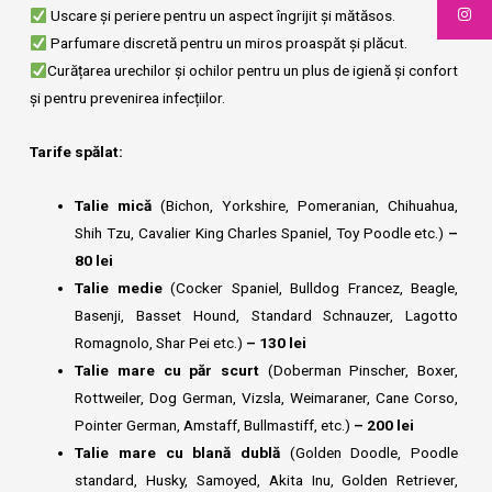
Uscare și periere pentru un aspect îngrijit și mătăsos.
Parfumare discretă pentru un miros proaspăt și plăcut.
Curățarea urechilor și ochilor pentru un plus de igienă și confort
și pentru prevenirea infecțiilor.
Tarife spălat:
Talie mică
(Bichon, Yorkshire, Pomeranian, Chihuahua,
Shih Tzu, Cavalier King Charles Spaniel, Toy Poodle etc.)
–
80 lei
Talie medie
(Cocker Spaniel, Bulldog Francez, Beagle,
Basenji, Basset Hound, Standard Schnauzer, Lagotto
Romagnolo, Shar Pei etc.)
– 130 lei
Talie mare cu păr scurt
(Doberman Pinscher, Boxer,
Rottweiler, Dog German, Vizsla, Weimaraner, Cane Corso,
Pointer German, Amstaff, Bullmastiff, etc.)
– 200 lei
Talie mare cu blană dublă
(Golden Doodle, Poodle
standard, Husky, Samoyed, Akita Inu, Golden Retriever,