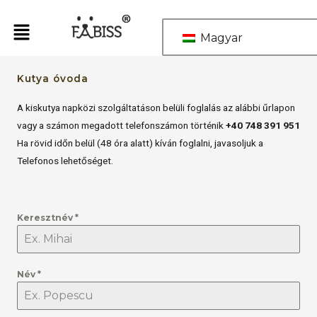
Ugrás
a
Magyar
tartalomra
Kutya óvoda
A kiskutya napközi szolgáltatáson belüli foglalás az alábbi űrlapon
vagy a számon megadott telefonszámon történik
+40 748 391 951
Ha rövid időn belül (48 óra alatt) kíván foglalni, javasoljuk a
Telefonos lehetőséget.
Keresztnév
*
Név
*