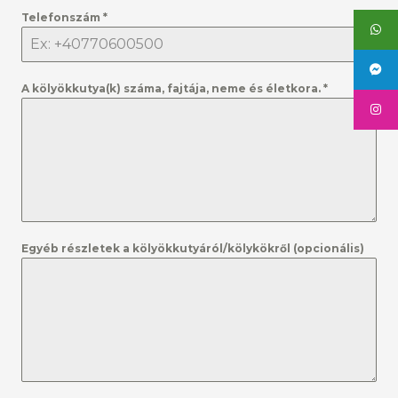
Telefonszám
*
A kölyökkutya(k) száma, fajtája, neme és életkora.
*
Egyéb részletek a kölyökkutyáról/kölykökről (opcionális)