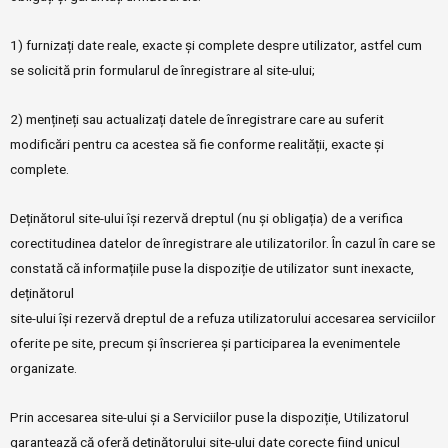
1) furnizați date reale, exacte și complete despre utilizator, astfel cum
se solicită prin formularul de înregistrare al site-ului;
2) mențineți sau actualizați datele de înregistrare care au suferit
modificări pentru ca acestea să fie conforme realității, exacte și
complete.
Deținătorul site-ului își rezervă dreptul (nu și obligația) de a verifica
corectitudinea datelor de înregistrare ale utilizatorilor. În cazul în care se
constată că informațiile puse la dispoziție de utilizator sunt inexacte,
deținătorul
site-ului își rezervă dreptul de a refuza utilizatorului accesarea serviciilor
oferite pe site, precum și înscrierea și participarea la evenimentele
organizate.
Prin accesarea site-ului și a Serviciilor puse la dispoziție, Utilizatorul
garantează că oferă deținătorului site-ului date corecte fiind unicul