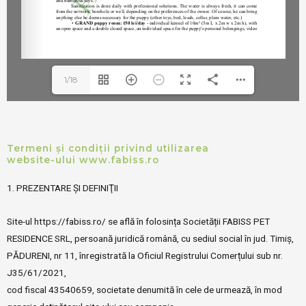
1/18
Termeni și condiții privind utilizarea
website-ului www.fabiss.ro
1. PREZENTARE ȘI DEFINIŢII
Site-ul https://fabiss.ro/ se află în folosința Societății FABISS PET
RESIDENCE SRL, persoană juridică română, cu sediul social în jud. Timiș,
PĂDURENI, nr 11, înregistrată la Oficiul Registrului Comerțului sub nr.
J35/61/2021,
cod fiscal 43540659, societate denumită în cele de urmează, în mod