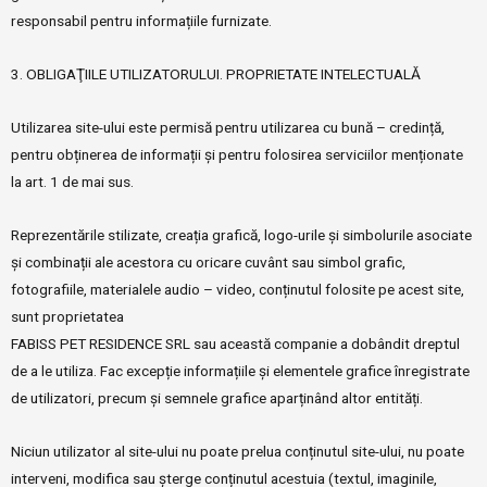
responsabil pentru informațiile furnizate.
3. OBLIGAŢIILE UTILIZATORULUI. PROPRIETATE INTELECTUALĂ
Utilizarea site-ului este permisă pentru utilizarea cu bună – credință,
pentru obținerea de informații și pentru folosirea serviciilor menționate
la art. 1 de mai sus.
Reprezentările stilizate, creația grafică, logo-urile și simbolurile asociate
și combinații ale acestora cu oricare cuvânt sau simbol grafic,
fotografiile, materialele audio – video, conținutul folosite pe acest site,
sunt proprietatea
FABISS PET RESIDENCE SRL sau această companie a dobândit dreptul
de a le utiliza. Fac excepție informațiile și elementele grafice înregistrate
de utilizatori, precum și semnele grafice aparținând altor entități.
Niciun utilizator al site-ului nu poate prelua conținutul site-ului, nu poate
interveni, modifica sau șterge conținutul acestuia (textul, imaginile,