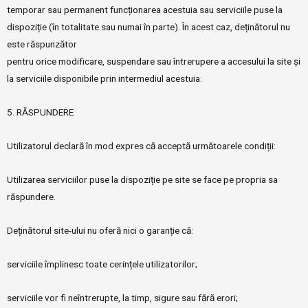
temporar sau permanent funcționarea acestuia sau serviciile puse la
dispoziție (în totalitate sau numai în parte). În acest caz, deținătorul nu
este răspunzător
pentru orice modificare, suspendare sau întrerupere a accesului la site și
la serviciile disponibile prin intermediul acestuia.
5. RĂSPUNDERE
Utilizatorul declară în mod expres că acceptă următoarele condiții:
Utilizarea serviciilor puse la dispoziție pe site se face pe propria sa
răspundere.
Deținătorul site-ului nu oferă nici o garanție că:
serviciile împlinesc toate cerințele utilizatorilor;
serviciile vor fi neîntrerupte, la timp, sigure sau fără erori;