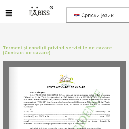
Пређи
на
Српски језик
садржај
Termeni și condiții privind serviciile de cazare
(Contract de cazare)