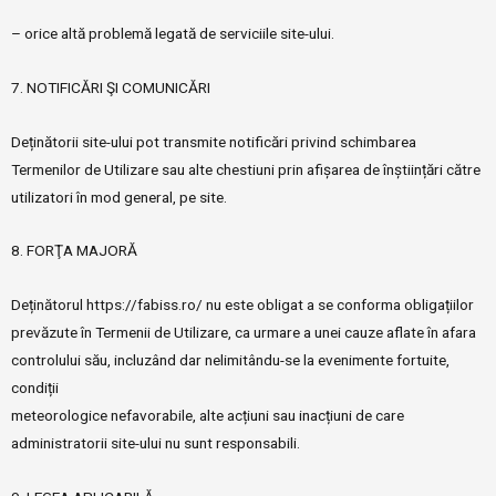
– orice altă problemă legată de serviciile site-ului.
7. NOTIFICĂRI ŞI COMUNICĂRI
Deținătorii site-ului pot transmite notificări privind schimbarea
Termenilor de Utilizare sau alte chestiuni prin afișarea de înștiințări către
utilizatori în mod general, pe site.
8. FORŢA MAJORĂ
Deținătorul https://fabiss.ro/ nu este obligat a se conforma obligațiilor
prevăzute în Termenii de Utilizare, ca urmare a unei cauze aflate în afara
controlului său, incluzând dar nelimitându-se la evenimente fortuite,
condiții
meteorologice nefavorabile, alte acțiuni sau inacțiuni de care
administratorii site-ului nu sunt responsabili.