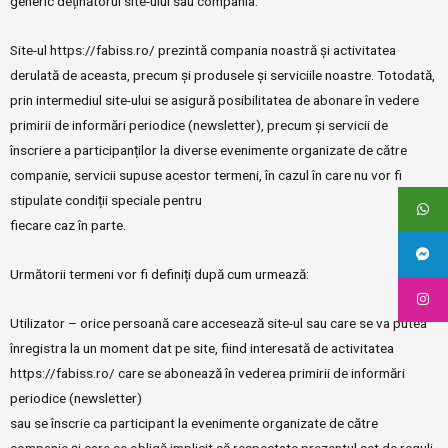
generic deținătorul site-ului sau compania.
Site-ul https://fabiss.ro/ prezintă compania noastră și activitatea
derulată de aceasta, precum și produsele și serviciile noastre. Totodată,
prin intermediul site-ului se asigură posibilitatea de abonare în vedere
primirii de informări periodice (newsletter), precum și servicii de
înscriere a participanților la diverse evenimente organizate de către
companie, servicii supuse acestor termeni, în cazul în care nu vor fi
stipulate condiții speciale pentru
fiecare caz în parte.
Următorii termeni vor fi definiți după cum urmează:
Utilizator – orice persoană care accesează site-ul sau care se va putea
înregistra la un moment dat pe site, fiind interesată de activitatea
https://fabiss.ro/ care se abonează în vederea primirii de informări
periodice (newsletter)
sau se înscrie ca participant la evenimente organizate de către
companie și care se obligă implicit să respectate prezentul set de reguli,