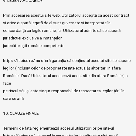
9. LEGEA APLICABILĂ
Prin accesarea acestui site web, Utilizatorul acceptă ca acest contract
și orice dispută legată de el sunt guvernate și interpretate în
concordanță cu legile române, iar Utilizatorul admite să se supună
jurisdicției exclusive a instanțelor
judecătorești române competente.
https://fabiss.ro/ nu oferă garanția că conținutul acestui site se supune
legilor (inclusiv celor de proprietate intelectuală) altor tari in afara
României. Dacă Utilizatorul accesează acest site din afara României, o
face
pe riscul său și este singur responsabil de respectarea legilor țării în
care se află.
10. CLAUZE FINALE
Termenii de față reglementează accesul utilizatorilor pe site-ul
https://fabiss.ro/ . În cazul în care, ulterior lansării site-ului, vor fi