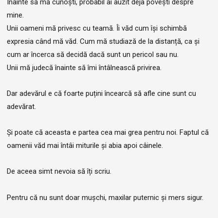
Înainte să mă cunoști, probabil ai auzit deja povești despre
mine.
Unii oameni mă privesc cu teamă. Îi văd cum își schimbă
expresia când mă văd. Cum mă studiază de la distanță, ca și
cum ar încerca să decidă dacă sunt un pericol sau nu.
Unii mă judecă înainte să îmi întâlnească privirea.
Dar adevărul e că foarte puțini încearcă să afle cine sunt cu
adevărat.
Și poate că aceasta e partea cea mai grea pentru noi. Faptul că
oamenii văd mai întâi miturile și abia apoi câinele.
De aceea simt nevoia să îți scriu.
Pentru că nu sunt doar mușchi, maxilar puternic și mers sigur.