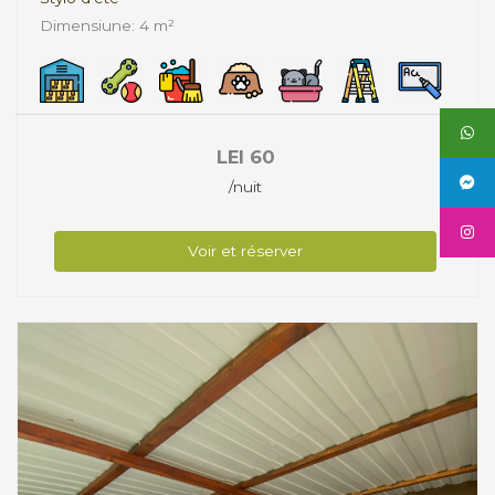
Dimensiune: 4 m²
LEI
60
/nuit
Voir et réserver