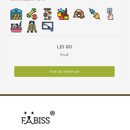
LEI
80
/nuit
Voir et réserver