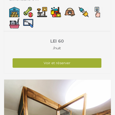
LEI
60
/nuit
Voir et réserver