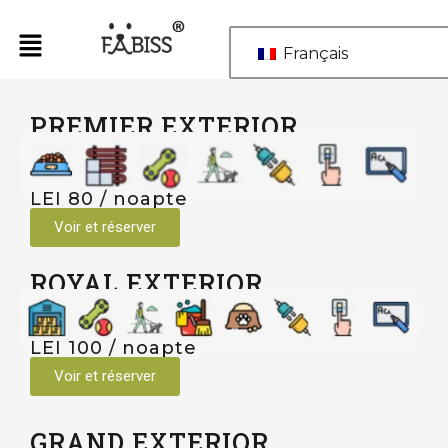
Aller
au
Français
contenu
PREMIER EXTERIOR
LEI 80 / noapte
Voir et réserver
ROYAL EXTERIOR
LEI 100 / noapte
Voir et réserver
GRAND EXTERIOR