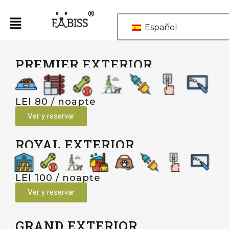
Ir
al
Español
contenido
PREMIER EXTERIOR
LEI 80 / noapte
Ver y reservar
ROYAL EXTERIOR
LEI 100 / noapte
Ver y reservar
GRAND EXTERIOR