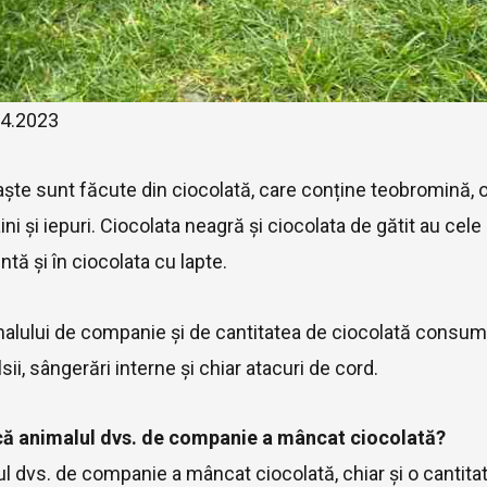
04.2023
aște sunt făcute din ciocolată, care conține teobromină, 
ini și iepuri. Ciocolata neagră și ciocolata de gătit au cele
tă și în ciocolata cu lapte.
alului de companie și de cantitatea de ciocolată consumat
sii, sângerări interne și chiar atacuri de cord.
 că animalul dvs. de companie a mâncat ciocolată?
 dvs. de companie a mâncat ciocolată, chiar și o cantita