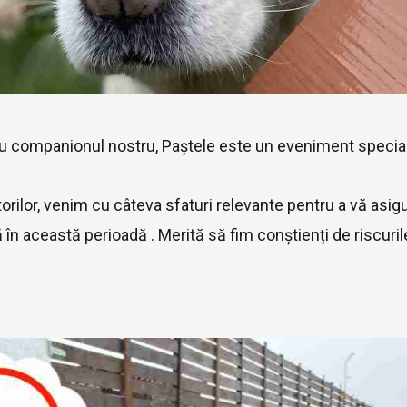
tru companionul nostru, Paștele este un eveniment special
rilor, venim cu câteva sfaturi relevante pentru a vă asig
în această perioadă . Merită să fim conștienți de riscuril