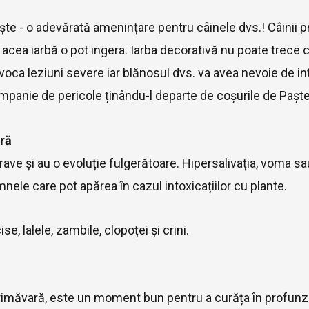
ște - o adevărată amenințare pentru câinele dvs.! Câinii p
 acea iarbă o pot ingera. Iarba decorativă nu poate trece c
voca leziuni severe iar blănosul dvs. va avea nevoie de int
mpanie de pericole ținându-l departe de coșurile de Paște 
ară
 grave și au o evoluție fulgerătoare. Hipersalivația, vom
nele care pot apărea în cazul intoxicațiilor cu plante.
se, lalele, zambile, clopoței și crini.
rimăvară, este un moment bun pentru a curăța în profunzi