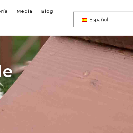
ería
Media
Blog
Español
de