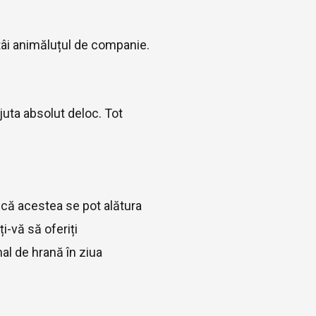
tâi animăluțul de companie.
ajuta absolut deloc. Tot
 că acestea se pot alătura
i-vă să oferiți
al de hrană în ziua