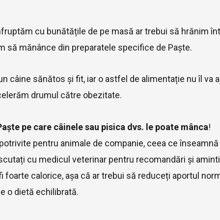
înfruptăm cu bunătățile de pe masă ar trebui să hrănim în
ăm să mănânce din preparatele specifice de Paște.
n câine sănătos și fit, iar o astfel de alimentație nu îl va 
elerăm drumul către obezitate.
aște pe care câinele sau pisica dvs. le poate mânca
!
i potrivite pentru animale de companie, ceea ce înseamnă
iscutați cu medicul veterinar pentru recomandări și amintiț
foarte calorice, așa că ar trebui să reduceți aportul norm
 o dietă echilibrată.