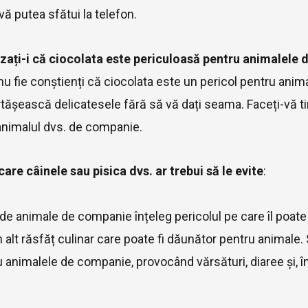
vă putea sfătui la telefon.
tizați-i că ciocolata este periculoasă pentru animalele
 nu fie conștienți că ciocolata este un pericol pentru ani
tășească delicatesele fără să vă dați seama. Faceți-vă ti
animalul dvs. de companie.
are câinele sau pisica dvs. ar trebui să le evite
:
i de animale de companie înțeleg pericolul pe care îl poate
n alt răsfăț culinar care poate fi dăunător pentru animale.
 animalele de companie, provocând vărsături, diaree și, în