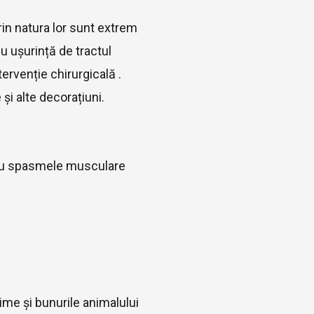
rin natura lor sunt extrem
u ușurință de tractul
ervenție chirurgicală .
și alte decorațiuni.
a sau spasmele musculare
me și bunurile animalului