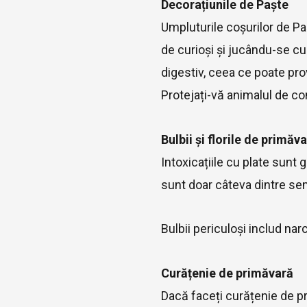
Decorațiunile de Paște
Umpluturile coșurilor de Pa
de curioși și jucându-se cu
digestiv, ceea ce poate pro
Protejați-vă animalul de co
Bulbii și florile de primăv
Intoxicațiile cu plate sunt
sunt doar câteva dintre sem
Bulbii periculoși includ narci
Curățenie de primăvară
Dacă faceți curățenie de p