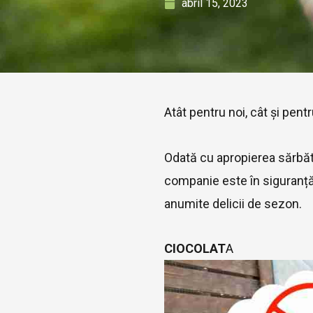
abril 15, 2023
Atât pentru noi, cât și pen
Odată cu apropierea sărbăto
companie este în siguranță 
anumite delicii de sezon.
CIOCOLAT
A