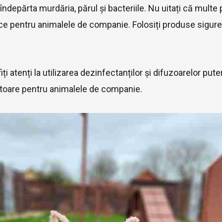
ndepărta murdăria, părul și bacteriile. Nu uitați că mult
ice pentru animalele de companie. Folosiți produse sigur
ți atenți la utilizarea dezinfectanților și difuzoarelor p
ătoare pentru animalele de companie.