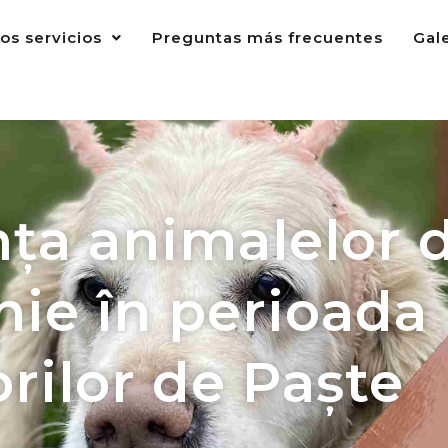
os servicios
Preguntas más frecuentes
Gal
nța animalelor 
ie în perioada
rilor de Paște