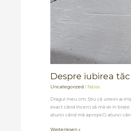
Despre iubirea tăcu
Uncategorized
/
fabiss
Dragul meu om, Știu că uneori ai imp
exact când încerci să mă iei în brațe.
atunci când mă apropii.Ci atunci câ
Weiterlesen »