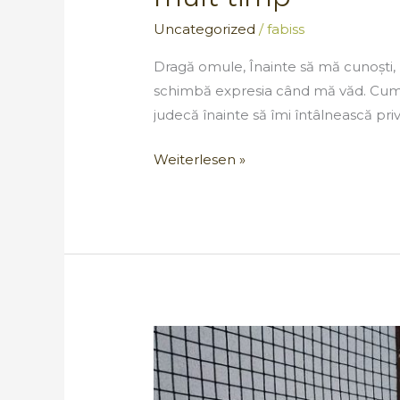
Uncategorized
/
fabiss
Dragă omule, Înainte să mă cunoști, 
schimbă expresia când mă văd. Cum m
judecă înainte să îmi întâlnească pri
Weiterlesen »
Despre
iubirea
tăcută