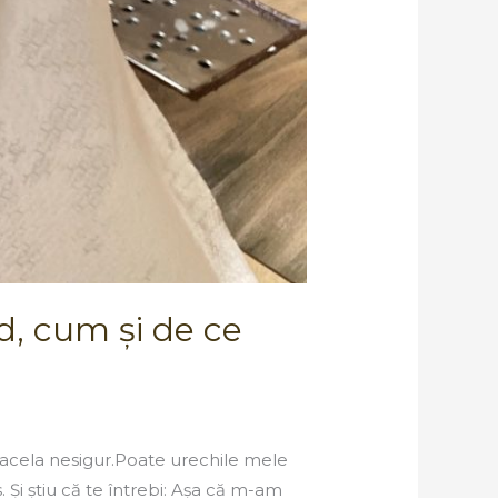
d, cum și de ce
ul acela nesigur.Poate urechile mele
 Și știu că te întrebi: Așa că m-am