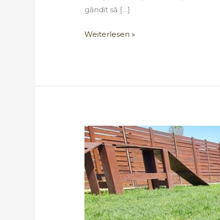
gândit să […]
Weiterlesen »
De
la
un
Amstaff
-
despre
câinii