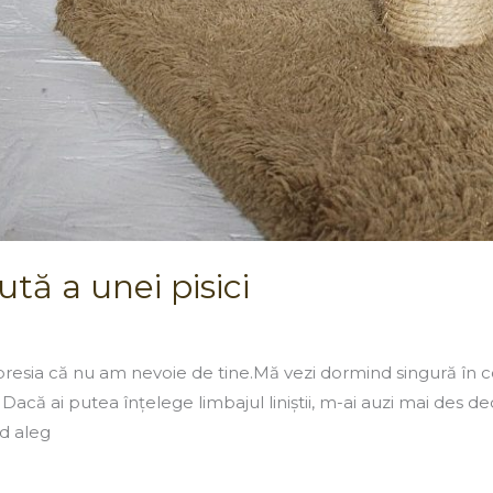
tă a unei pisici
resia că nu am nevoie de tine.Mă vezi dormind singură în co
 Dacă ai putea înțelege limbajul liniștii, m-ai auzi mai des d
nd aleg