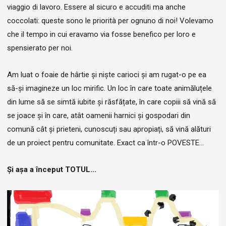
viaggio di lavoro. Essere al sicuro e accuditi ma anche
coccolati: queste sono le priorità per ognuno di noi! Volevamo
che il tempo in cui eravamo via fosse benefico per loro e
spensierato per noi.
Am luat o foaie de hârtie și niște carioci și am rugat-o pe ea
să-și imagineze un loc mirific. Un loc în care toate animăluțele
din lume să se simtă iubite și răsfățate, în care copiii să vină să
se joace și în care, atât oamenii harnici și gospodari din
comună cât și prieteni, cunoscuți sau apropiați, să vină alături
de un proiect pentru comunitate. Exact ca într-o POVESTE...
Și așa a început TOTUL...