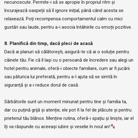
necunoscute. Permite-i să se apropie în propriul ritm și
încurajează oaspeții să îl ignore inițial, până când acesta se
relaxează. Poți recompensa comportamentul calm cu mici
gustări sau laude, pentru a-i asocia întâlnirile cu emoții pozitive.
8. Planifică din timp, dacă pleci de acasă
Dacă ai planuri să călătorești, asigură-te că ai o soluție pentru
câinele tău. Fie că îl lași cu o persoană de încredere sau alegi un
hotel pentru animale, oferă-i obiecte familiare, cum ar fi jucării
sau păturica lui preferată, pentru a-l ajuta să se simtă în
siguranță și a-i reduce dorul de casă.
Sărbătorile sunt un moment minunat pentru tine și familia ta,
dar cu puțină grijă și atenție, ele pot fi la fel de plăcute și pentru
prietenul tău blănos. Menține rutina, oferă-i spațiu și liniște, iar el
îți va răspunde cu aceeași iubire și veselie în noul an!