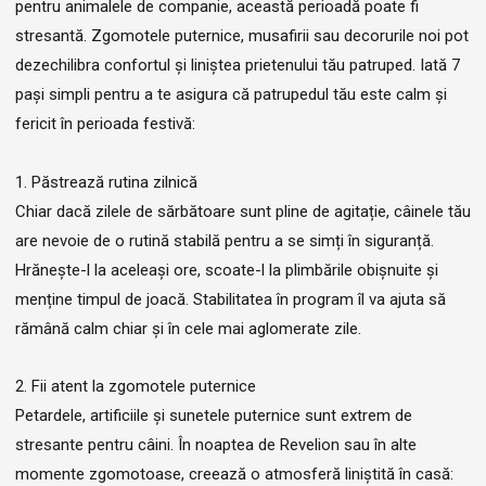
pentru animalele de companie, această perioadă poate fi
stresantă. Zgomotele puternice, musafirii sau decorurile noi pot
dezechilibra confortul și liniștea prietenului tău patruped. Iată 7
pași simpli pentru a te asigura că patrupedul tău este calm și
fericit în perioada festivă:
1. Păstrează rutina zilnică
Chiar dacă zilele de sărbătoare sunt pline de agitație, câinele tău
are nevoie de o rutină stabilă pentru a se simți în siguranță.
Hrănește-l la aceleași ore, scoate-l la plimbările obișnuite și
menține timpul de joacă. Stabilitatea în program îl va ajuta să
rămână calm chiar și în cele mai aglomerate zile.
2. Fii atent la zgomotele puternice
Petardele, artificiile și sunetele puternice sunt extrem de
stresante pentru câini. În noaptea de Revelion sau în alte
momente zgomotoase, creează o atmosferă liniștită în casă: