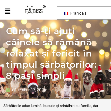
Aller
au
Français
contenu
Cum să-ți ajuți
câinele să rămână
relaxat și fericit în
timpul sărbătorilor:
8 pași simpli
décembre 17, 2024
Sărbătorile aduc lumină, bucurie și reîntâlniri cu familia, dar