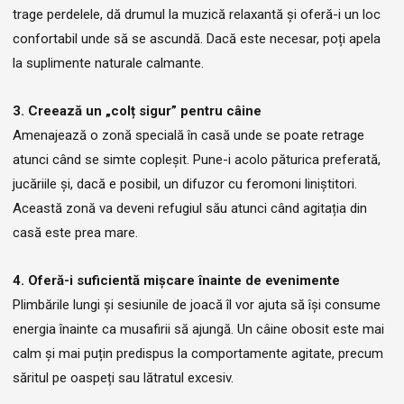
trage perdelele, dă drumul la muzică relaxantă și oferă-i un loc
confortabil unde să se ascundă. Dacă este necesar, poți apela
la suplimente naturale calmante.
3. Creează un „colț sigur” pentru câine
Amenajează o zonă specială în casă unde se poate retrage
atunci când se simte copleșit. Pune-i acolo păturica preferată,
jucăriile și, dacă e posibil, un difuzor cu feromoni liniștitori.
Această zonă va deveni refugiul său atunci când agitația din
casă este prea mare.
4. Oferă-i suficientă mișcare înainte de evenimente
Plimbările lungi și sesiunile de joacă îl vor ajuta să își consume
energia înainte ca musafirii să ajungă. Un câine obosit este mai
calm și mai puțin predispus la comportamente agitate, precum
săritul pe oaspeți sau lătratul excesiv.