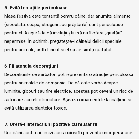
5. Evită tentațiile periculoase
Masa festivă este tentantă pentru câine, dar anumite alimente
(ciocolata, ceapa, strugurii sau prăjiturile) sunt periculoase
pentru el. Asigură-te că invitații știu să nu îi ofere „gustări”
nepermise. În schimb, pregătește-i câinelui delicii speciale
pentru animale, astfel încât și el să se simtă răsfățat.
6.
Fii atent la decorațiuni
Decorațiunile de sărbători pot reprezenta o atracție periculoasă
pentru animalele de companie. Fie că este vorba despre
luminițe, globuri sau fire electrice, acestea pot deveni un risc de
sufocare sau electrocutare. Așează ornamentele la înălțime și
evită utilizarea plantelor toxice.
7. Oferă-i interacțiuni pozitive cu musafirii
Unii câini sunt mai timizi sau anxioși în prezența unor persoane