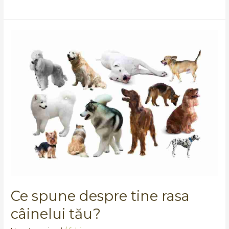
Ce
spune
despre
tine
rasa
câinelui
tău?
Ce spune despre tine rasa
câinelui tău?