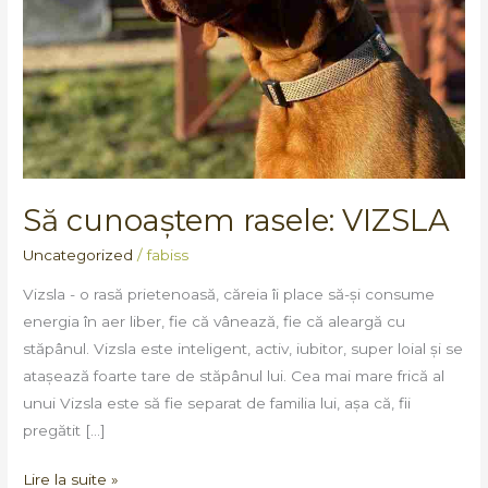
Să cunoaștem rasele: VIZSLA
Uncategorized
/
fabiss
Vizsla - o rasă prietenoasă, căreia îi place să-și consume
energia în aer liber, fie că vânează, fie că aleargă cu
stăpânul. Vizsla este inteligent, activ, iubitor, super loial și se
atașează foarte tare de stăpânul lui. Cea mai mare frică al
unui Vizsla este să fie separat de familia lui, așa că, fii
pregătit […]
Lire la suite »