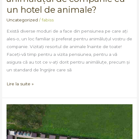
un hotel de animale?
Uncategorized
/
fabiss
Există diverse moduri de a face din pensiunea pe care ați
ales-o, un loc familiar și preferat pentru animăluțul vostru de
companie. Vizitați resortul de animale înainte de toate!
Faceți-vă timp pentru a vizita pensiunea, pentru a vă
asigura că au tot ce v-ați dorit pentru animăluțe, precum și
un standard de îngrijire care să
Lire la suite »
L’histoire
de
Fabiss
Pet
Residence