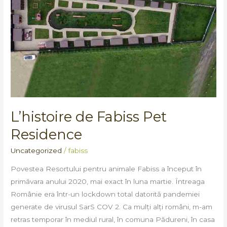
L’histoire de Fabiss Pet
Residence
Uncategorized
/
fabiss
Povestea Resortului pentru animale Fabiss a început în
primăvara anului 2020, mai exact în luna martie. Întreaga
Românie era într-un lockdown total datorită pandemiei
generate de virusul SarS COV 2. Ca mulți alți români, m-am
retras temporar în mediul rural, în comuna Pădureni, în casa