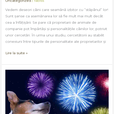
Uncategorized
/
fabiss
Vedem deseori câini care seamănă izbitor cu ”stăpânul” lor!
Sunt șanse ca asemănarea lor să fie mult mai mult decât
cea a înfățișării. Se pare că proprietarii de animale de
companie pot împărtăși și personalitățile câinilor lor, potrivit
unor cercetări. În urma unui studiu, cercetătorii au stabilit
conexiuni între tipurile de personalitate ale proprietarilor și
Lire la suite »
Animalele
de
companie
și
artificiile