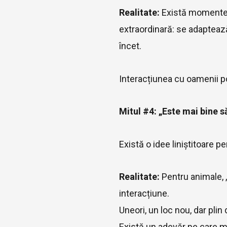
Realitate:
Există momente d
extraordinară: se adaptează
încet.
Interacțiunea cu oamenii p
Mitul #4: „Este mai bine s
Există o idee liniștitoare p
Realitate:
Pentru animale, „
interacțiune.
Uneori, un loc nou, dar plin 
Există un adevăr pe care mu