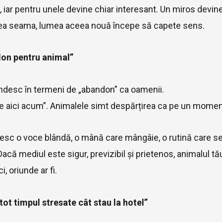
, iar pentru unele devine chiar interesant. Un miros devin
 dea seama, lumea aceea nouă începe să capete sens.
don pentru animal”
desc în termeni de „abandon” ca oamenii.
 e aici acum”. Animalele simt despărțirea ca pe un momen
esc o voce blândă, o mână care mângâie, o rutină care se
Dacă mediul este sigur, previzibil și prietenos, animalul 
i, oriunde ar fi.
tot timpul stresate cât stau la hotel”