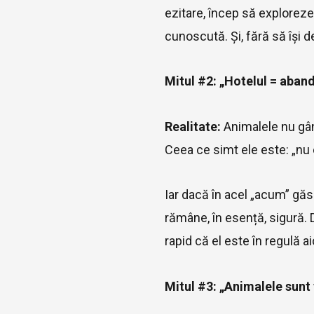
ezitare, încep să exploreze
cunoscută. Și, fără să își
Mitul #2: „Hotelul = aban
Realitate:
Animalele nu gân
Ceea ce simt ele este: „nu
Iar dacă în acel „acum” găs
rămâne, în esență, sigură. 
rapid că el este în regulă aic
Mitul #3: „Animalele sunt 