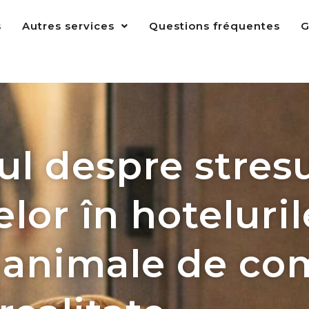
s
Autres services
Questions fréquentes
G
l despre stres
lor în hoteluril
 animale de co