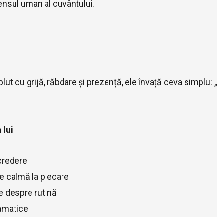
ensul uman al cuvântului.
ut cu grijă, răbdare și prezență, ele învață ceva simplu: „
 lui
ncredere
e calmă la plecare
re despre rutină
ramatice