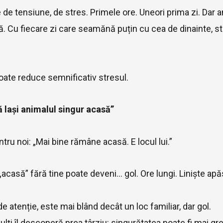
e tensiune, de stres. Primele ore. Uneori prima zi. Dar a
. Cu fiecare zi care seamănă puțin cu cea de dinainte, s
oate reduce semnificativ stresul.
ă lași animalul singur acasă”
entru noi: „Mai bine rămâne acasă. E locul lui.”
acasă” fără tine poate deveni... gol. Ore lungi. Liniște ap
de atenție, este mai blând decât un loc familiar, dar gol.
lți îl descoperă prea târziu: singurătatea poate fi mai g