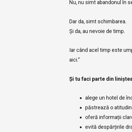
Nu, nu simt abandonul în s
Dar da, simt schimbarea.
Și da, au nevoie de timp.
Iar când acel timp este umpl
aici.”
Și tu faci parte din liniștea
alege un hotel de î
păstrează o atitudin
oferă informații cla
evită despărțirile d