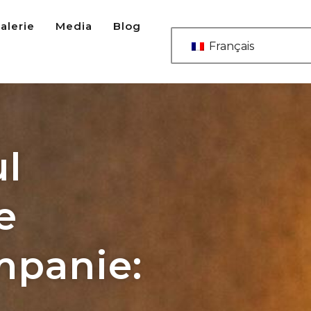
alerie
Media
Blog
Français
ul
e
mpanie: