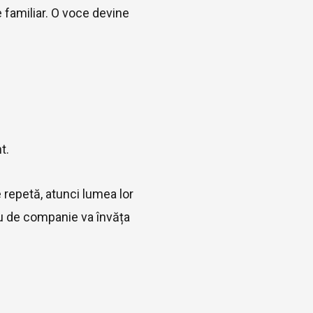
e familiar. O voce devine
t.
 repetă, atunci lumea lor
tău de companie va învăța