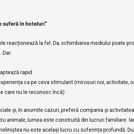
 suferă în hoteluri”
e reacționează la fel. Da, schimbarea mediului poate prov
. Dar:
aptează rapid
xperiența ca pe ceva stimulant (mirosuri noi, activitate, o
pe care nu le recunosc încă)
sociale și, în anumite cazuri, preferă compania și activitate
u animale, lumea este construită din lucruri familiare. Ia
r neliniștea nu este același lucru cu suferința profundă.