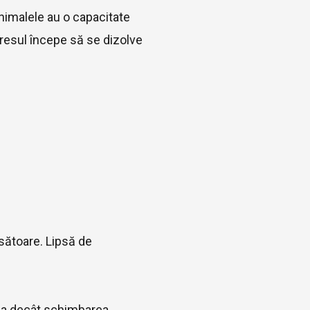
nimalele au o capacitate
tresul începe să se dizolve
ăsătoare. Lipsă de
rea decât schimbarea.