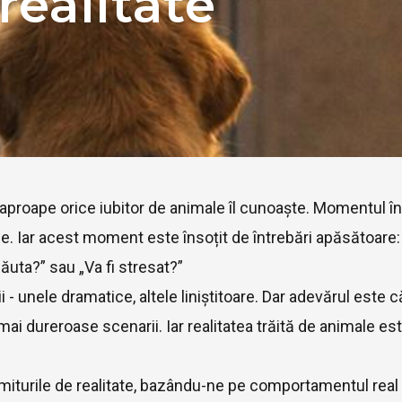
 realitate
roape orice iubitor de animale îl cunoaște. Momentul în 
. Iar acest moment este însoțit de întrebări apăsătoare:
uta?” sau „Va fi stresat?”
i - unele dramatice, altele liniștitoare. Dar adevărul este c
i dureroase scenarii. Iar realitatea trăită de animale este
turile de realitate, bazându-ne pe comportamentul real a