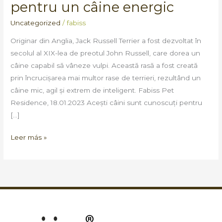
pentru un câine energic
Caracteristici
și
Uncategorized
/
fabiss
îngrijire
Originar din Anglia, Jack Russell Terrier a fost dezvoltat în
pentru
secolul al XIX-lea de preotul John Russell, care dorea un
un
câine capabil să vâneze vulpi. Această rasă a fost creată
câine
prin încrucișarea mai multor rase de terrieri, rezultând un
energic
câine mic, agil și extrem de inteligent. Fabiss Pet
Residence, 18.01.2023 Acești câini sunt cunoscuți pentru
[…]
Leer más »