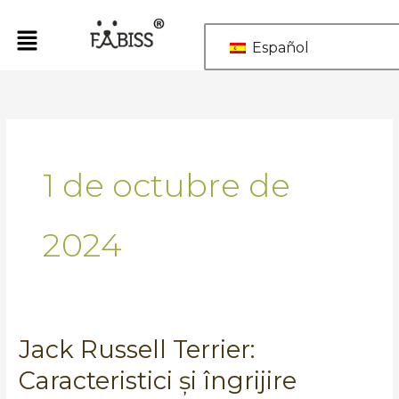
Ir
al
Español
contenido
1 de octubre de
2024
Jack Russell Terrier:
Jack
Russell
Caracteristici și îngrijire
Terrier: