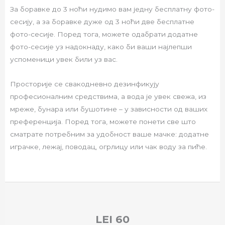
За боравке до 3 ноћи нудимо вам једну бесплатну фото-
сесију, а за боравке дуже од 3 ноћи две бесплатне
фото-сесије. Поред тога, можете одабрати додатне
фото-сесије уз надокнаду, како би ваши најлепши
успоменици увек били уз вас.
Просторије се свакодневно дезинфикују
професионалним средствима, а вода је увек свежа, из
мреже, бунара или бушотине – у зависности од ваших
преференција. Поред тога, можете понети све што
сматрате потребним за удобност ваше мачке: додатне
играчке, лежај, поводац, огрлицу или чак воду за пиће.
LEI
60