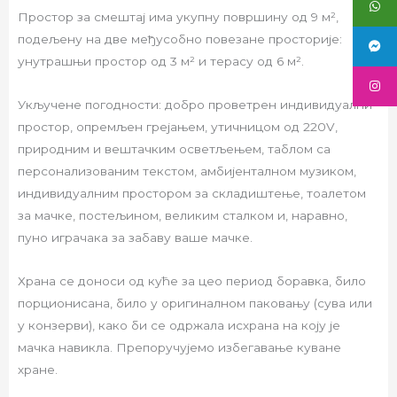
Простор за смештај има укупну површину од 9 м²,
подељену на две међусобно повезане просторије:
унутрашњи простор од 3 м² и терасу од 6 м².
Укључене погодности: добро проветрен индивидуални
простор, опремљен грејањем, утичницом од 220V,
природним и вештачким осветљењем, таблом са
персонализованим текстом, амбијенталном музиком,
индивидуалним простором за складиштење, тоалетом
за мачке, постељином, великим сталком и, наравно,
пуно играчака за забаву ваше мачке.
Храна се доноси од куће за цео период боравка, било
порционисана, било у оригиналном паковању (сува или
у конзерви), како би се одржала исхрана на коју је
мачка навикла. Препоручујемо избегавање куване
хране.