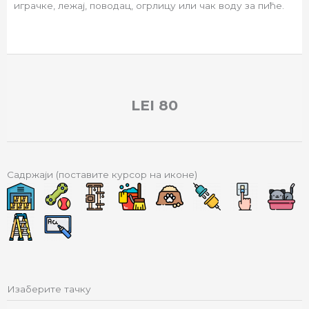
играчке, лежај, поводац, огрлицу или чак воду за пиће.
LEI
80
Садржаји (поставите курсор на иконе)
Изаберите тачку