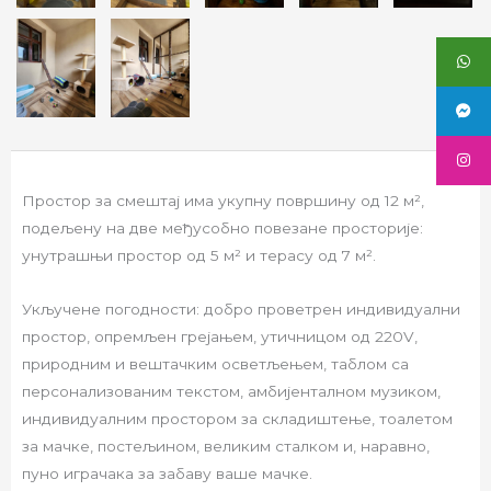
Простор за смештај има укупну површину од 12 м²,
подељену на две међусобно повезане просторије:
унутрашњи простор од 5 м² и терасу од 7 м².
Укључене погодности: добро проветрен индивидуални
простор, опремљен грејањем, утичницом од 220V,
природним и вештачким осветљењем, таблом са
персонализованим текстом, амбијенталном музиком,
индивидуалним простором за складиштење, тоалетом
за мачке, постељином, великим сталком и, наравно,
пуно играчака за забаву ваше мачке.