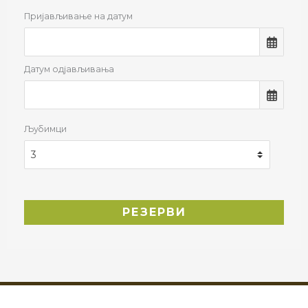
Пријављивање на датум
Датум одјављивања
Љубимци