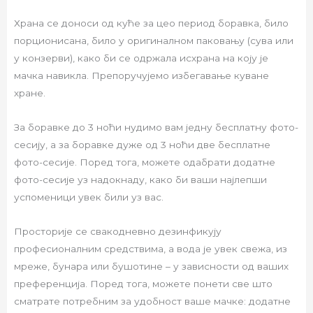
Храна се доноси од куће за цео период боравка, било
порционисана, било у оригиналном паковању (сува или
у конзерви), како би се одржала исхрана на коју је
мачка навикла. Препоручујемо избегавање куване
хране.
За боравке до 3 ноћи нудимо вам једну бесплатну фото-
сесију, а за боравке дуже од 3 ноћи две бесплатне
фото-сесије. Поред тога, можете одабрати додатне
фото-сесије уз надокнаду, како би ваши најлепши
успоменици увек били уз вас.
Просторије се свакодневно дезинфикују
професионалним средствима, а вода је увек свежа, из
мреже, бунара или бушотине – у зависности од ваших
преференција. Поред тога, можете понети све што
сматрате потребним за удобност ваше мачке: додатне