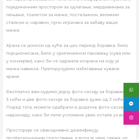
појединачним простором за одлагање, мердевинама за
пењање, тоалетом за мачке, постељином, великим
сталком и, наравно, пуно играчака за забаву ваше
мачке.
Храна се доноси од куће за цео период боравка, било
порционисана, било у оригиналном паковању (сува или
у конзерви), како би се одржала исхрана на коју је
мачка навикла. Препоручујемо избегавање куване
хране.
Бесплатно вам нудимо једну фото-сесију за боравак до
3 ноћи и две фото-сесије за боравке дуже од 3 ноћи.
Поред тога, можете одабрати и додатне фото-сесије, уз
надокнаду, како би лепе успомене увек остале уз вас.
Просторије се свакодневно дезинфикују
професионалним средствима, а вода је увек свежа, из