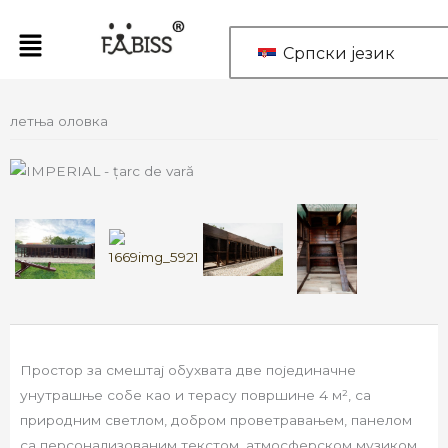
Пређи
на
Српски језик
садржај
летња оловка
Простор за смештај обухвата две појединачне
унутрашње собе као и терасу површине 4 м², са
природним светлом, добром проветравањем, панелом
са персонализованим текстом, атмосферском музиком,