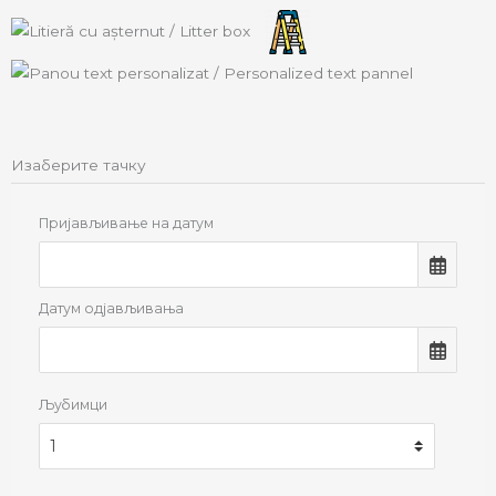
Изаберите тачку
Пријављивање на датум
Датум одјављивања
Љубимци