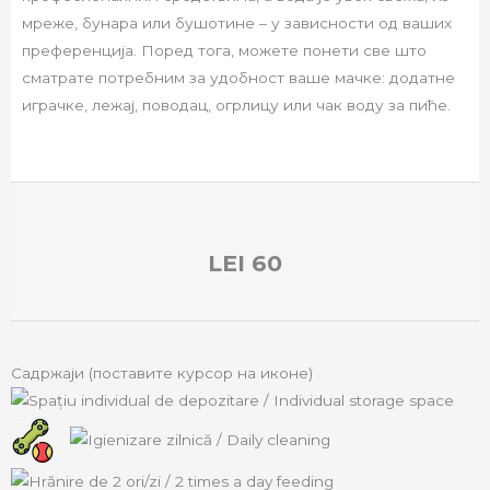
мреже, бунара или бушотине – у зависности од ваших
преференција. Поред тога, можете понети све што
сматрате потребним за удобност ваше мачке: додатне
играчке, лежај, поводац, огрлицу или чак воду за пиће.
LEI
60
Садржаји (поставите курсор на иконе)