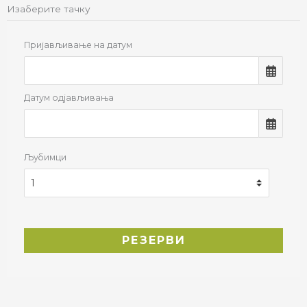
Изаберите тачку
Пријављивање на датум
Датум одјављивања
Љубимци