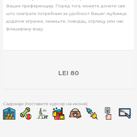
Ваших преференција. Поред тога, можете донети све
што сматрате потребним за удобност Вашег љубимца:
додатне играчке, лежиште, поводац, огрлицу или чак
флаширану воду.
LEI
80
Садржаји (поставите курсор на иконе)