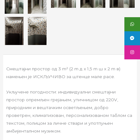
Смештајни простор од 3 m² (2 m д x 1,5 m ш x 2 m в)
намењен је ИСКЉУЧИВО за штенце мале расе.
Укључене погодности: индивидуални смештајни
простор опремљен грејањем, утичницом од 220V,
природним и вештачким осветљењем, добро
проветрен, климатизован, персонализованом таблом са
текстом, полицом за личне ствари и употпуњен
амбијенталном музиком.