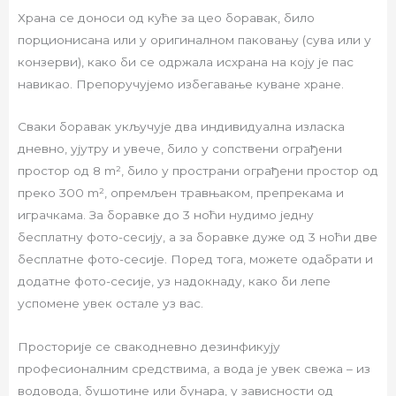
Храна се доноси од куће за цео боравак, било
порционисана или у оригиналном паковању (сува или у
конзерви), како би се одржала исхрана на коју је пас
навикао. Препоручујемо избегавање куване хране.
Сваки боравак укључује два индивидуална изласка
дневно, ујутру и увече, било у сопствени ограђени
простор од 8 m², било у пространи ограђени простор од
преко 300 m², опремљен травњаком, препрекама и
играчкама. За боравке до 3 ноћи нудимо једну
бесплатну фото-сесију, а за боравке дуже од 3 ноћи две
бесплатне фото-сесије. Поред тога, можете одабрати и
додатне фото-сесије, уз надокнаду, како би лепе
успомене увек остале уз вас.
Просторије се свакодневно дезинфикују
професионалним средствима, а вода је увек свежа – из
водовода, бушотине или бунара, у зависности од